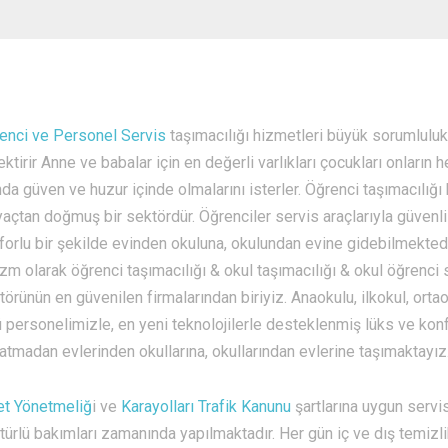
enci ve Personel Servis
taşımacılığı hizmetleri büyük sorumluluk
ktirir Anne ve babalar için en değerli varlıkları çocukları onların h
nda güven ve huzur içinde olmalarını isterler. Öğrenci taşımacılığı
iyaçtan doğmuş bir sektördür. Öğrenciler servis araçlarıyla güvenli
forlu bir şekilde evinden okuluna, okulundan evine gidebilmekted
izm olarak öğrenci taşımacılığı & okul taşımacılığı & okul öğrenci 
törünün en güvenilen firmalarından biriyiz. Anaokulu, ilkokul, ortao
lü personelimizle, en yeni teknolojilerle desteklenmiş lüks ve kon
tmadan evlerinden okullarına, okullarından evlerine taşımaktayız
et Yönetmeliğ
i ve
Karayolları Trafik Kanunu
şartlarına uygun servi
türlü bakımları zamanında yapılmaktadır. Her gün iç ve dış temizli