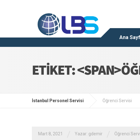
Ana Say
ETIKET: <SPAN>ÖĞ
İstanbul Personel Servisi
Öğrenci Servisi
/
/
Mart 8, 2021
Yazar:
gdemir
Öğrenci Servi