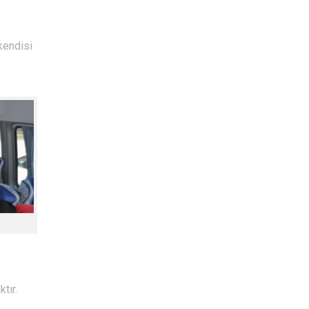
kendisi
tır.