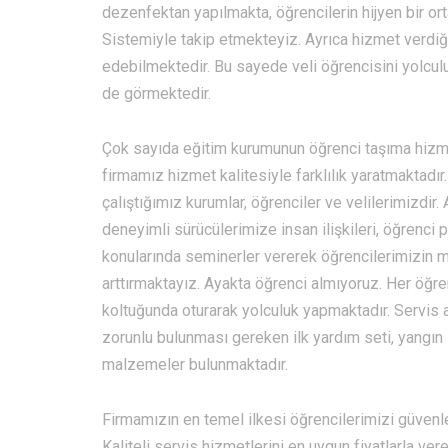
dezenfektan yapılmakta, öğrencilerin hijyen bir o
Sistemiyle takip etmekteyiz. Ayrıca hizmet verdiği
edebilmektedir. Bu sayede veli öğrencisini yolcu
de görmektedir.
Çok sayıda eğitim kurumunun öğrenci taşıma hizm
firmamız hizmet kalitesiyle farklılık yaratmaktadır
çalıştığımız kurumlar, öğrenciler ve velilerimizdir. 
deneyimli sürücülerimize insan ilişkileri, öğrenci p
konularında seminerler vererek öğrencilerimizin m
arttırmaktayız. Ayakta öğrenci almıyoruz. Her öğr
koltuğunda oturarak yolculuk yapmaktadır. Servis 
zorunlu bulunması gereken ilk yardım seti, yangın
malzemeler bulunmaktadır.
Firmamızın en temel ilkesi öğrencilerimizi güvenle
Kaliteli servis hizmetlerini en uygun fiyatlarla ve