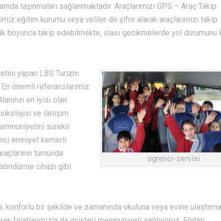
rtamda taşınmaları sağlanmaktadır. Araçlarımızı GPS – Araç Takip
miz eğitim kurumu veya veliler de şifre alarak araçlarımızı takip
luk boyunca takip edebilmekte, olası gecikmelerde yol durumunu 
etini yapan LBS Turizm
. En önemli referanslarımız
Alanının en iyisi olan
sikolojisi ve iletişim
emnuniyetini sürekli
enci emniyet kemerli
araçlarının tümünde
ogrenci-servisi
 söndürme cihazı gibi
, konforlu bir şekilde ve zamanında okuluna veya evine ulaştırmak
rerek fiyatlarımızla da müşteri memnuniyeti sağlıyoruz. Eğitim