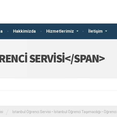
fa
Hakkimizda
Hizmetlerimiz
İletişim
RENCI SERVISI</SPAN>
/
si
İstanbul Öğrenci Servisi
•
İstanbul Öğrenci Taşımacılığı
•
Öğrenci