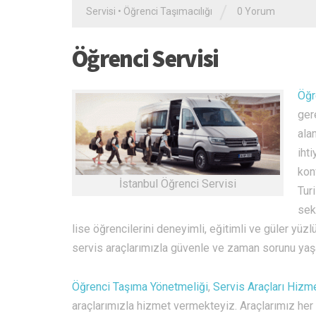
/
Servisi
•
Öğrenci Taşımacılığı
0 Yorum
Öğrenci Servisi
Öğr
gere
ala
iht
kon
İstanbul Öğrenci Servisi
Tur
sek
lise öğrencilerini deneyimli, eğitimli ve güler yüz
servis araçlarımızla güvenle ve zaman sorunu yaşa
Öğrenci Taşıma Yönetmeliği
,
Servis Araçları Hizm
araçlarımızla hizmet vermekteyiz. Araçlarımız her 