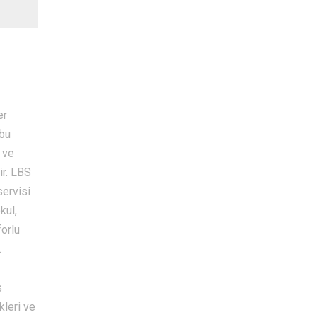
er
 bu
 ve
ir. LBS
servisi
kul,
forlu
.
s
kleri ve